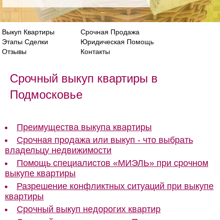
Выкуп Квартиры
Срочная Продажа
Этапы Сделки
Юридическая Помощь
Отзывы
Контакты
Срочный выкуп квартиры в
Подмосковье
Преимущества выкупа квартиры
Срочная продажа или выкуп - что выбрать
владельцу недвижимости
Помощь специалистов «МИЭЛЬ» при срочном
выкупе квартиры
Разрешение конфликтных ситуаций при выкупе
квартиры
Срочный выкуп недорогих квартир